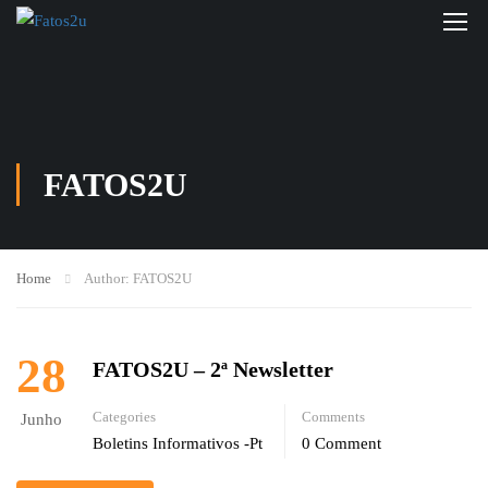
FATOS2U
Home
Author: FATOS2U
28
FATOS2U – 2ª Newsletter
Categories
Comments
Junho
Boletins Informativos -pt
0 Comment