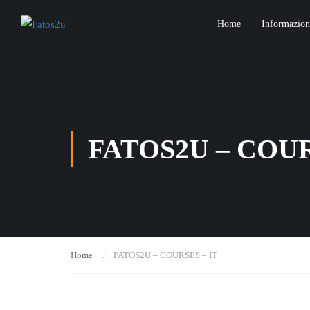
Home
Informazioni
FATOS2U – COUR
Home
FATOS2U – COURSES – IT