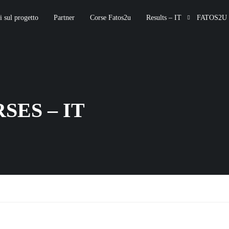
 sul progetto
Partner
Corse Fatos2u
Results – IT
FATOS2U 
SES – IT