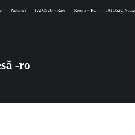
e
Parteneri
FATOS2U – Rase
Results – RO
FATOS2U Noutăț
să -ro